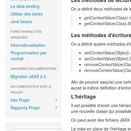
Le data-binding
On a définit deux méthodes de l
Utiliser des styles
getContextValue(Class)
r
Java beans
getContextValue(Class,St
FONCTIONNALITÉS
Les méthodes d'écritur
AVANCÉES
On a définit quatre méthodes d'é
Internationalisation
Programmation par
setContextValue(Object)
contrat
setContextValue(Object,S
removeContextValue(Cla
ANCIENNE DOCUMENTATION
removeContextValue(Clas
Migration JAXX 2.0
Afin de pouvoir assurer une coh
DOCUMENTATION SUR LE
aurait la même définition d'entré
PROJET
L'héritage
Info Projet
Il est possible d'avoir une héri
Rapports Projet
une nouvelle classe qui possède
On peut avoir des fichiers JAXX q
La mise en place de l'héritage e