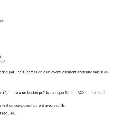
.
sé.
é.
ssé.
écédée par une suppression d'un éventuellement ancienne valeur qui
ur répondre à un besion précis : chaque fichier JAXX donne lieu à
context du composent parent avec ses fils.
t requise.