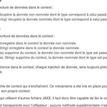
ecture de données dans le context :
écupère la donnée
non nommée
dont le type correspond à celui passé
ring)
récupère la donnée nommée dont le type correspond à celui pas
e
criture de données dans le context :
enregistre dans le context la donnée
non nommée
.
tring)
enregistre dans le context la donnée
nommée
.
ss)
supprime du context, la donnée
non nommée
dont le type est pass
s, String)
supprime du context, la donnée
nommée
dont le type est pa
érence dans le context, chaque injection de donnée, sera toujours pr
e.
archie de context qui s'enchaînent. Ce mécanisme a été mis en place po
 son propre context.
ui utilisent d'autres fichiers JAXX, il faut donc être capable de lier le 
st transparente pour l'utilisateur : aucune méthode supplémentaire n'es