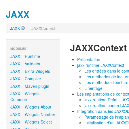
JAXX
JAXX
»
JAXXContext
JAXXContext
MODULES
JAXX :: Runtime
Présentation
JAXX :: Validator
jaxx.runtime.JAXXContext
Les entrées dans le con
JAXX :: Extra Widgets
Les méthodes de lectur
JAXX :: Compiler
Les méthodes d'écriture
JAXX :: Maven plugin
L'héritage
JAXX :: Widgets
Les implantations de contex
Common
jaxx.runtime.DefaultJAX
jaxx.runtime.context.JAX
JAXX :: Widgets About
Intégration dans les JAXXOb
JAXX :: Widgets Number
Paramétrage de l'implan
JAXX :: Widgets Select
Initialisation d'un JAXXO