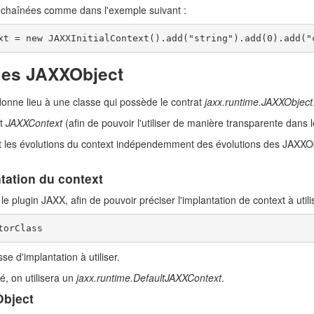
 chaînées comme dans l'exemple suivant :
xt = new JAXXInitialContext().add("string").add(0).add("
 les JAXXObject
donne lieu à une classe qui possède le contrat
jaxx.runtime.JAXXObject
at
JAXXContext
(afin de pouvoir l'utiliser de manière transparente dans l
 et les évolutions du context indépendemment des évolutions des JAXXObj
tation du context
le plugin JAXX, afin de pouvoir préciser l'implantation de context à utilis
torClass
sse d'implantation à utiliser.
né, on utilisera un
jaxx.runtime.DefaultJAXXContext
.
Object