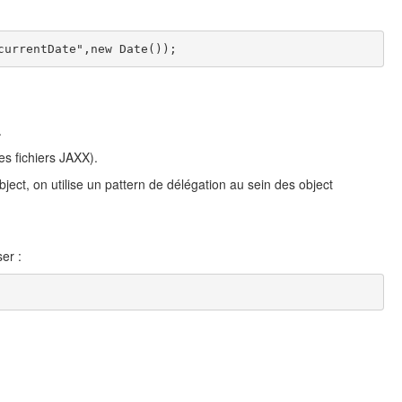
currentDate",new Date());
.
es fichiers JAXX).
ect, on utilise un pattern de délégation au sein des object
er :