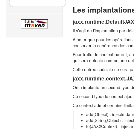
Les implantation
jaxx.runtime.DefaultJA
Il s'agit de l'implantation par déf
A noter que pour les opérations 
conserver la cohérence des cont
Pour traiter le context parent, a
qui sera détecté comme une ent
Cette entrée spéciale ne sera pas
jaxx.runtime.context.JA
On a implanté un second type de c
Ce second type de context ajout
Ce context admet certaine limita
add(Object) : injecte dan
add(String,Object) : inje
to(JAXXContext) : injecte