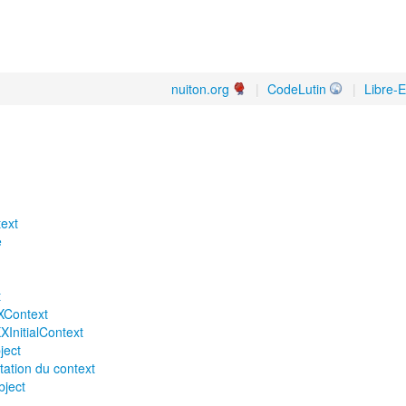
nuiton.org
|
CodeLutin
|
Libre-E
text
e
t
XContext
XInitialContext
ject
tation du context
bject