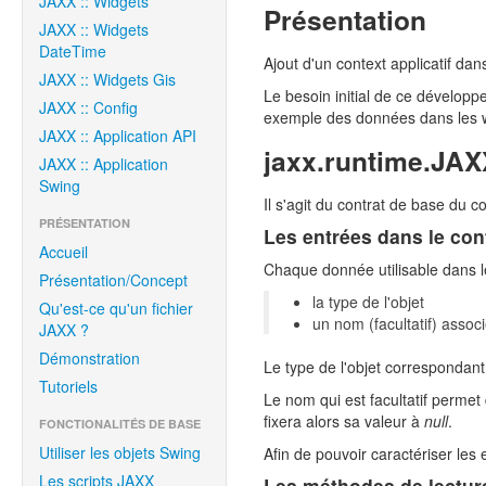
JAXX :: Widgets
Présentation
JAXX :: Widgets
DateTime
Ajout d'un context applicatif da
JAXX :: Widgets Gis
Le besoin initial de ce développe
JAXX :: Config
exemple des données dans les 
JAXX :: Application API
jaxx.runtime.JA
JAXX :: Application
Swing
Il s'agit du contrat de base du co
PRÉSENTATION
Les entrées dans le con
Accueil
Chaque donnée utilisable dans le
Présentation/Concept
la type de l'objet
Qu'est-ce qu'un fichier
un nom (facultatif) assoc
JAXX ?
Démonstration
Le type de l'objet correspondant 
Tutoriels
Le nom qui est facultatif permet
fixera alors sa valeur à
null
.
FONCTIONALITÉS DE BASE
Utiliser les objets Swing
Afin de pouvoir caractériser les
Les scripts JAXX
Les méthodes de lectur